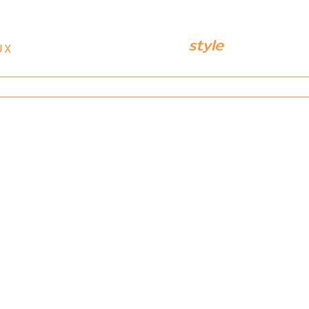
Either win or lose, but do it
with
style
Services
Réalisations
Contact
À pro