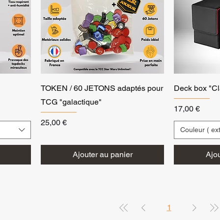
TOKEN / 60 JETONS adaptés pour
Deck box "Cl
TCG "galactique"
Prix
17,00 €
Prix
25,00 €
Couleur ( ext
Ajouter au panier
Ajou
1