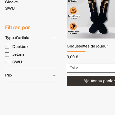
Sleeve
SWU
Filtrer par
Type d'article
Chaussettes de joueur
Deckbox
Jetons
Prix
9,00 €
SWU
Taille
Prix
Ajouter au panier
9 €
25 €