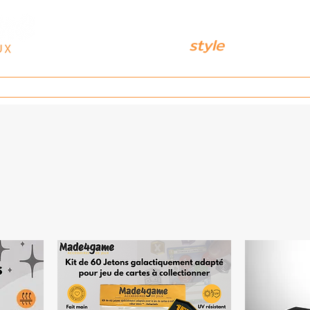
Either win or lose, but do it
with
style
Services
Réalisations
Contact
À pro