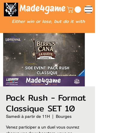
Either win or lose, but do it with
style
Pack Rush - Format
Classique SET 10
Samedi à partir de 11H
  |  
Bourges
Venez participer a un duel vous ouvrez