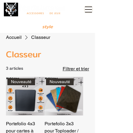
Either win or lose, but do it with
style
Accueil
Classeur
Classeur
3 articles
Filtrer et trier
Nouveauté
Nouveauté
Portefolio 4x3
Portefolio 3x3
pour cartes à
pour Toploader /